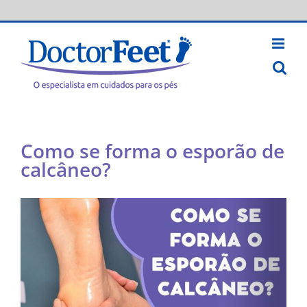
Skip
to
content
Como se forma o esporão de
calcâneo?
View
Larger
Image