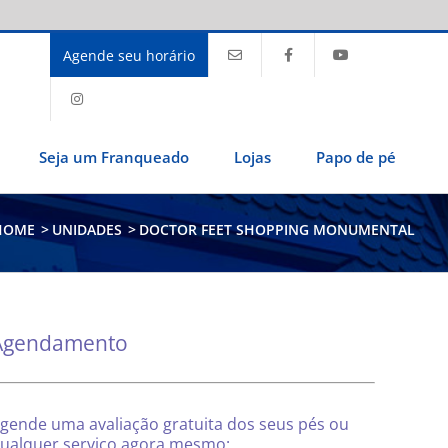
Agende seu horário
Seja um Franqueado
Lojas
Papo de pé
HOME
>
UNIDADES
>
DOCTOR FEET SHOPPING MONUMENTAL
Agendamento
gende uma avaliação gratuita dos seus pés ou
ualquer serviço agora mesmo: