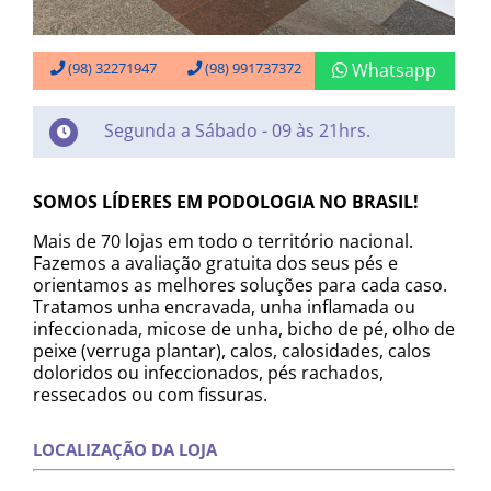
(98) 32271947
(98) 991737372
Whatsapp
Segunda a Sábado - 09 às 21hrs.
SOMOS LÍDERES EM PODOLOGIA NO BRASIL!
Mais de 70 lojas em todo o território nacional.
Fazemos a avaliação gratuita dos seus pés e
orientamos as melhores soluções para cada caso.
Tratamos unha encravada, unha inflamada ou
infeccionada, micose de unha, bicho de pé, olho de
peixe (verruga plantar), calos, calosidades, calos
doloridos ou infeccionados, pés rachados,
ressecados ou com fissuras.
LOCALIZAÇÃO DA LOJA